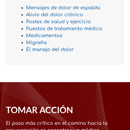
Mensajes de dolor de espalda
Alivio del dolor crónico
Postes de salud y ejercicio
Puestos de tratamiento médico
Medicamentos
Migraña
El manejo del dolor
TOMAR ACCIÓN
El paso más crítico en el camino hacia la