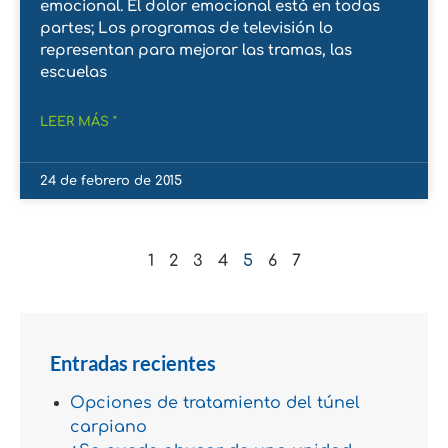
emocional. El dolor emocional está en todas
partes; Los programas de televisión lo
representan para mejorar las tramas, las
escuelas
LEER MÁS "
24 de febrero de 2015
1
2
3
4
5
6
7
Entradas recientes
Opciones de tratamiento del túnel
carpiano