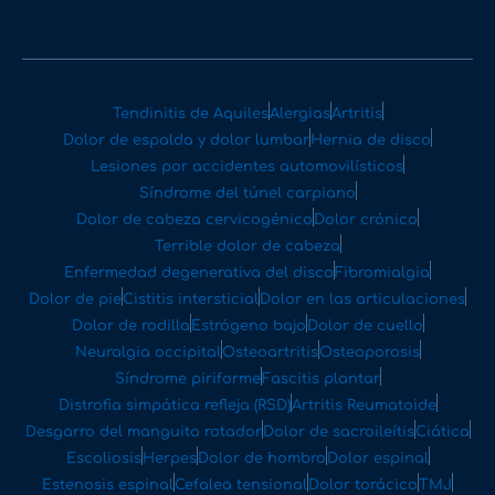
Tendinitis de Aquiles
Alergias
Artritis
Dolor de espalda y dolor lumbar
Hernia de disco
Lesiones por accidentes automovilísticos
Síndrome del túnel carpiano
Dolor de cabeza cervicogénico
Dolor crónico
Terrible dolor de cabeza
Enfermedad degenerativa del disco
Fibromialgia
Dolor de pie
Cistitis intersticial
Dolor en las articulaciones
Dolor de rodilla
Estrógeno bajo
Dolor de cuello
Neuralgia occipital
Osteoartritis
Osteoporosis
Síndrome piriforme
Fascitis plantar
Distrofia simpática refleja (RSD)
Artritis Reumatoide
Desgarro del manguito rotador
Dolor de sacroileítis
Ciática
Escoliosis
Herpes
Dolor de hombro
Dolor espinal
Estenosis espinal
Cefalea tensional
Dolor torácico
TMJ