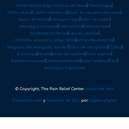
Enfermedad degenerativa del disco
Fibromialgia
Dolor de pie
Cistitis intersticial
Dolor en las articulaciones
Dolor de rodilla
Estrógeno bajo
Dolor de cuello
Neuralgia occipital
Osteoartritis
Osteoporosis
Síndrome piriforme
Fascitis plantar
Distrofia simpática refleja (RSD)
Artritis Reumatoide
Desgarro del manguito rotador
Dolor de sacroileítis
Ciática
Escoliosis
Herpes
Dolor de hombro
Dolor espinal
Estenosis espinal
Cefalea tensional
Dolor torácico
TMJ
Neuralgia trigeminal
© Copyright, The Pain Relief Center.
Mapa del sitio
Desarrollo web
y
Servicios de SEO
por
Lógica digital