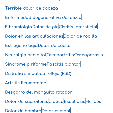
Terrible dolor de cabeza
Enfermedad degenerativa del disco
Fibromialgia
Dolor de pie
Cistitis intersticial
Dolor en las articulaciones
Dolor de rodilla
Estrógeno bajo
Dolor de cuello
Neuralgia occipital
Osteoartritis
Osteoporosis
Síndrome piriforme
Fascitis plantar
Distrofia simpática refleja (RSD)
Artritis Reumatoide
Desgarro del manguito rotador
Dolor de sacroileítis
Ciática
Escoliosis
Herpes
Dolor de hombro
Dolor espinal