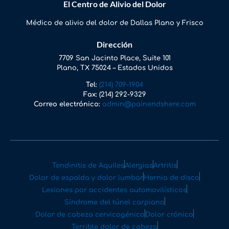
El Centro de Alivio del Dolor
Médico de alivio del dolor de Dallas Plano y Frisco
Dirección
7709 San Jacinto Place, Suite 101
Plano, TX 75024 – Estados Unidos
Tel:
(214) 709-1904
Fax:
(214) 292-9329
Correo electrónico:
admin@painendshere.com
Tendinitis de Aquiles
Alergias
Artritis
Dolor de espalda y dolor lumbar
Hernia de disco
Lesiones por accidentes automovilísticos
Síndrome del túnel carpiano
Dolor de cabeza cervicogénico
Dolor crónico
Terrible dolor de cabeza